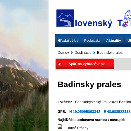
Hľadaj výlet
Podujatia
Aktuality
U
Domov
Destinácie
Badínsky prales
Späť na vyhľadávanie
Badínsky prales
Lokácia:
Banskobystrický kraj
,
okres Banská
GPS:
N 19.05095863342 E 48.688522338
Najbližšia autobusová stanica / nástupište
Horné Pršany