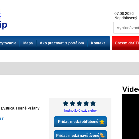
07.08.2026
Neprihlásený
bytovanie
Mapa
Ako pracovať s portálom
Kontakt
Chcem dať TI
Vide
 Bystrica
,
Horné Pršany
hodnotilo 0 uživateľov
87
Pridať medzi obľúbené
Pridať medzi navštívené