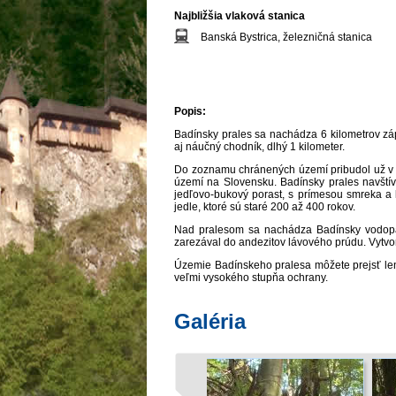
Najbližšia vlaková stanica
Banská Bystrica, železničná stanica
Popis:
Badínsky prales sa nachádza 6 kilometrov zá
aj náučný chodník, dlhý 1 kilometer.
Do zoznamu chránených území pribudol už v 
území na Slovensku. Badínsky prales navštívi
jedľovo-bukový porast, s prímesou smreka a l
jedle, ktoré sú staré 200 až 400 rokov.
Nad pralesom sa nachádza Badínsky vodopád,
zarezával do andezitov lávového prúdu. Vytvo
Územie Badínskeho pralesa môžete prejsť le
veľmi vysokého stupňa ochrany.
Galéria