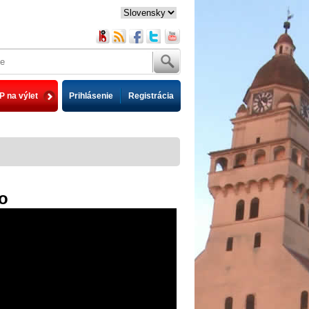
P na výlet
Prihlásenie
Registrácia
o