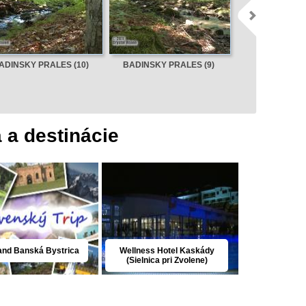
ADINSKY PRALES (10)
BADINSKY PRALES (9)
BADINSKY PR
a a destinácie
and Banská Bystrica
Wellness Hotel Kaskády
(Sielnica pri Zvolene)