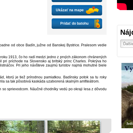
Ukázať na mape
Pridať do batohu
Náj
padne od obce Badín, južne od Banskej Bystrice. Pralesom vedie
roku 1913, čo ho radí medzi jedno z prvých zákonom chránených
l pri príchode na Slovensko aj britský princ Charles. Pokrýva ho
istnáčov. Pri jeho návšteve zaujmú turistov najmä mohutné biele
 ktorý je tiež prírodnou pamiatkou. Badínsky potok sa tu roky
rila sa tak pôsobivá kaskáda uzatvorená skalným amfiteátrom.
n so sprievodcom. Náučné chodníky vedú po okraji lesa z dôvodu