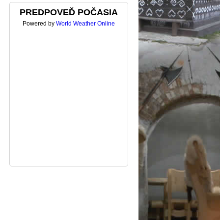
PREDPOVEĎ POČASIA
Powered by
World Weather Online
ALES (8)
BADINSKY PRALES (7)
BADINSKY PRALES (6)