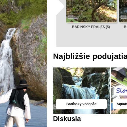
BADINSKY PRALES (5)
B
Najbližšie podujati
Badínsky vodopád
Aqual
Diskusia