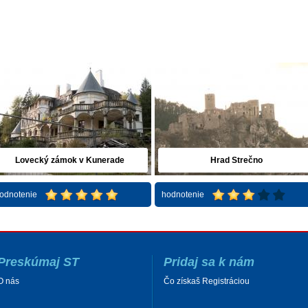
Lovecký zámok v Kunerade
Hrad Strečno
odnotenie
hodnotenie
Preskúmaj ST
Pridaj sa k nám
O nás
Čo získaš Registráciou