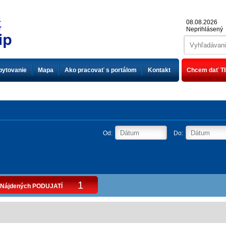
08.08.2026
Neprihlásený
bytovanie
Mapa
Ako pracovať s portálom
Kontakt
Chcem dať TI
Od:
Do:
1
Nájdených PODUJATÍ