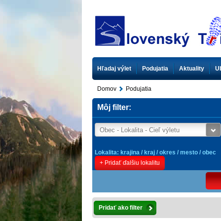
Hľadaj výlet
Podujatia
Aktuality
U
Domov
Podujatia
Môj filter:
Lokalita: krajina / kraj / okres / mesto / obec
+ Pridať ďalšiu lokalitu
Pridať ako filter