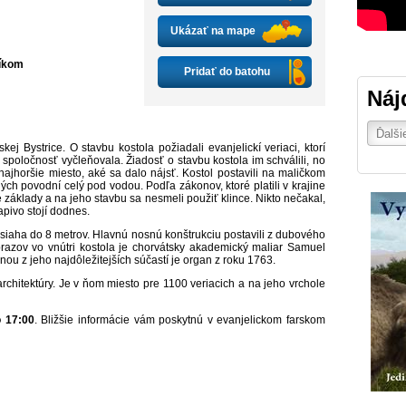
Ukázať na mape
číkom
Pridať do batohu
Náj
j Bystrice. O stavbu kostola požiadali evanjelickí veriaci, ktorí
 spoločnosť vyčleňovala. Žiadosť o stavbu kostola im schválili, no
 najhoršie miesto, aké sa dalo nájsť. Kostol postavili na maličkom
ých povodní celý pod vodou. Podľa zákonov, ktoré platili v krajine
 základy a na jeho stavbu sa nesmeli použiť klince. Nikto nečakal,
apivo stojí dodnes.
 siaha do 8 metrov. Hlavnú nosnú konštrukciu postavili z dubového
brazov vo vnútri kostola je chorvátsky akademický maliar Samuel
nou z jeho najdôležitejších súčastí je organ z roku 1763.
chitektúry. Je v ňom miesto pre 1100 veriacich a na jeho vrchole
o 17:00
. Bližšie informácie vám poskytnú v evanjelickom farskom