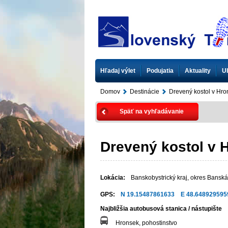
Hľadaj výlet
Podujatia
Aktuality
U
Domov
Destinácie
Drevený kostol v Hr
Späť na vyhľadávanie
Drevený kostol v 
Lokácia:
Banskobystrický kraj
,
okres Banská
GPS:
N 19.15487861633 E 48.648929595
Najbližšia autobusová stanica / nástupište
Hronsek, pohostinstvo