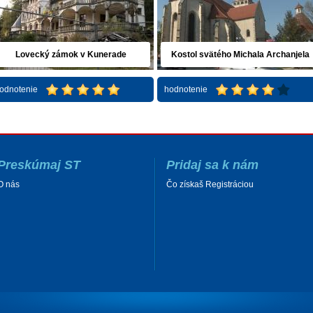
Lovecký zámok v Kunerade
Kostol svätého Michala Archanjela
odnotenie
hodnotenie
Preskúmaj ST
Pridaj sa k nám
O nás
Čo získaš Registráciou