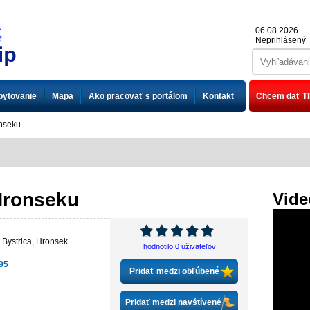
06.08.2026
Neprihlásený
bytovanie
Mapa
Ako pracovať s portálom
Kontakt
Chcem dať TI
onseku
Hronseku
Vide
 Bystrica
,
Hronsek
hodnotilo 0 uživateľov
95
Pridať medzi obľúbené
Pridať medzi navštívené