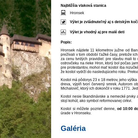
Najbližšia vlaková stanica
Hronsek
Výlet je zvládnuteľný aj s detským ko
Výlet je vhodný aj pre malé deti
Popis:
Hronsek nájdete 11 kilometrov južne od Banske
prežívali v tom období ťažké časy, pretože ich
za cenu tvrdých pravidiel: pre stavbu mali to
ostrovčeku na rieke Hron, ktorý bol počas jarn
pre protestantov, mohol mať kostol iba nizučké
že kostol vydrží do nasledujúceho roku. Prekv
Kostol má pôdorys 23 x 18 metrov, jeho výška
dreva, výplň tvorí červený smrek. Autorom o
Michalovič, ktorý ich dokončil v roku 1771. Jed
Kostol nesie škandinávske a nemecké prvky ar
stojí kohút, ako symbol reformovanej cirkvi.
Kostol si môžete pozrieť denne,
od 10:00 d
úrade v Hronseku.
Galéria