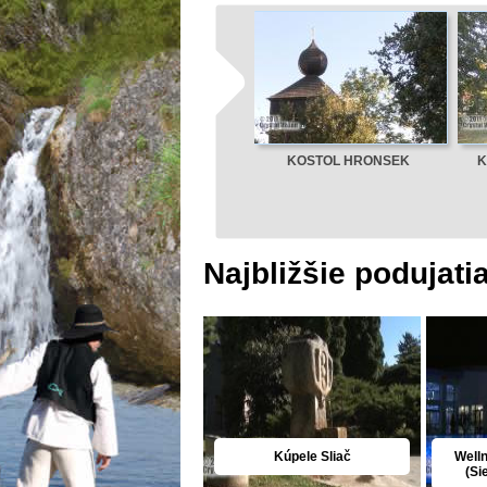
KOSTOL HRONSEK
K
Najbližšie podujati
Kúpele Sliač
Well
(Si