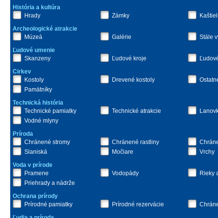
História a kultúra
Hrady
Zámky
Kaštie
Archeologické atrakcie
Múzeá
Galérie
Stále 
Ľudové umenie
Skanzeny
Ľudové kroje
Ľudové
Cirkev
Kostoly
Drevené kostoly
Ostatn
Pamätníky
Technická história
Technické pamiatky
Technické atrakcie
Lanov
Vodné mlyny
Príroda
Chránené stromy
Chránené rastliny
Chráne
Slaniská
Močiare
Vrchy
Voda v prírode
Pramene
Vodopády
Rieky 
Priehrady a nádrže
Ochrana prírody
Prírodné pamiatky
Prírodné rezervácie
Chráne
Ľudia a príroda