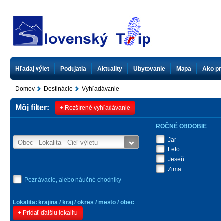
Hľadaj výlet
Podujatia
Aktuality
Ubytovanie
Mapa
Ako pr
Domov
Destinácie
Vyhľadávanie
Môj filter:
+ Rozšírené vyhľadávanie
ROČNÉ OBDOBIE
Jar
Leto
Jeseň
Zima
Poznávacie, alebo náučné chodníky
Lokalita: krajina / kraj / okres / mesto / obec
+ Pridať ďalšiu lokalitu