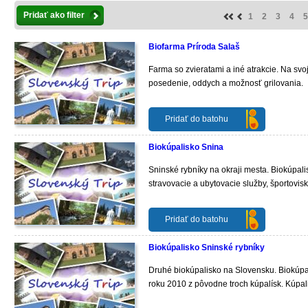
Pridať ako filter
1
2
3
4
5
Biofarma Príroda Salaš
Farma so zvieratami a iné atrakcie. Na svoj
posedenie, oddych a možnosť grilovania.
Pridať do batohu
Biokúpalisko Snina
Sninské rybníky na okraji mesta. Biokúpali
stravovacie a ubytovacie služby, športoviská
Pridať do batohu
Biokúpalisko Sninské rybníky
Druhé biokúpalisko na Slovensku. Biokúpal
roku 2010 z pôvodne troch kúpalísk. Kúpal