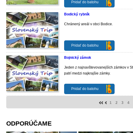
Pridať do batohu
Bodický rybník
Chránený areál v obci Bodice.
Pridať do batohu
Bojnický zámok
Jeden z najnavštevovanejších zámkov v Str
patrí medzi najkrajšie zámky.
Pridať do batohu
1
2
3
4
ODPORÚČAME