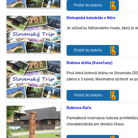
Pridať do batohu
Biskupská katedrála v Nitre
Je súčasťou Nitrianskeho hradu, ktorý je 
Pridať do batohu
Bobova dráha (Kavečany)
Prvá letná bobová dráha na Slovensku.Dĺžk
zákrut a 3 tunely. Maximálna rýchlosť sa p
Pridať do batohu
Bobrova Raľa
Pamiatková rezervácia ľudovej architektúry
charakteristická pre strednú Oravu.