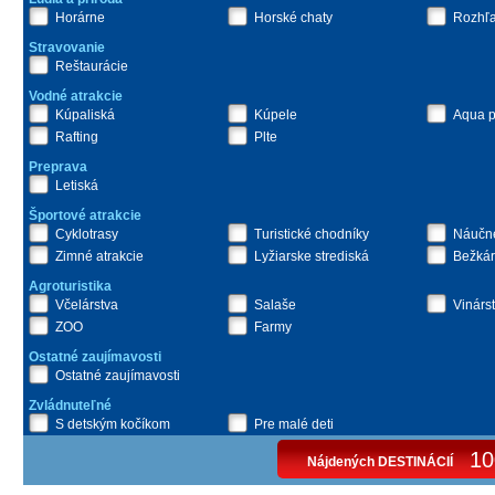
Horárne
Horské chaty
Rozhľ
Stravovanie
Reštaurácie
Vodné atrakcie
Kúpaliská
Kúpele
Aqua p
Rafting
Plte
Preprava
Letiská
Športové atrakcie
Cyklotrasy
Turistické chodníky
Náučné
Zimné atrakcie
Lyžiarske strediská
Bežkár
Agroturistika
Včelárstva
Salaše
Vinárs
ZOO
Farmy
Ostatné zaujímavosti
Ostatné zaujímavosti
Zvládnuteľné
S detským kočíkom
Pre malé deti
10
Nájdených DESTINÁCIÍ