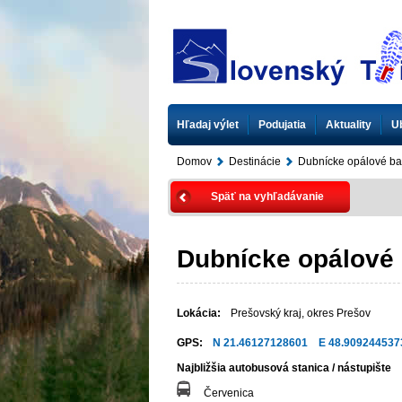
Hľadaj výlet
Podujatia
Aktuality
U
Domov
Destinácie
Dubnícke opálové b
Späť na vyhľadávanie
Dubnícke opálové
Lokácia:
Prešovský kraj
,
okres Prešov
GPS:
N 21.46127128601 E 48.909244537
Najbližšia autobusová stanica / nástupište
Červenica