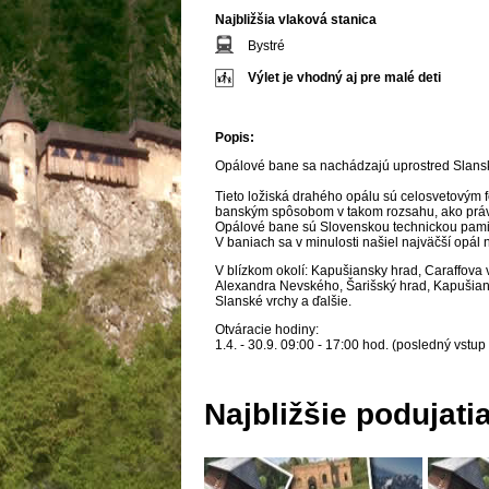
Najbližšia vlaková stanica
Bystré
Výlet je vhodný aj pre malé deti
Popis:
Opálové bane sa nachádzajú uprostred Slansk
Tieto ložiská drahého opálu sú celosvetovým 
banským spôsobom v takom rozsahu, ako práv
Opálové bane sú Slovenskou technickou pamia
V baniach sa v minulosti našiel najväčší opál
V blízkom okolí: Kapušiansky hrad, Caraffova
Alexandra Nevského, Šarišský hrad, Kapušiansk
Slanské vrchy a ďalšie.
Otváracie hodiny:
1.4. - 30.9. 09:00 - 17:00 hod. (posledný vstup
Najbližšie podujati