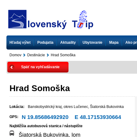
Hľadaj výlet
Podujatia
Aktuality
Ubytovanie
Mapa
Ako pr
Domov
Destinácie
Hrad Somoška
Späť na vyhľadávanie
Hrad Somoška
Lokácia:
Banskobystrický kraj
,
okres Lučenec
,
Šiatorská Bukovinka
N 19.85686492920 E 48.17153930664
GPS:
Najbližšia autobusová stanica / nástupište
Šiatorská Bukovinka, lom