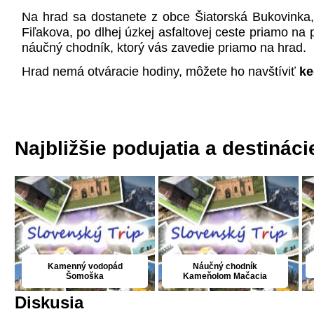
Na hrad sa dostanete z obce Šiatorská Bukovinka,
Fiľakova, po dlhej úzkej asfaltovej ceste priamo na
náučný chodník, ktorý vás zavedie priamo na hrad.
Hrad nemá otváracie hodiny, môžete ho navštíviť
ke
Najbližšie podujatia a destináci
Kamenný vodopád
Náučný chodník
Šomoška
Kameňolom Mačacia
Diskusia