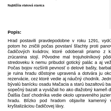
Najbližšia vlaková stanica
Popis:
Hrad postavili pravdepodobne v roku 1291, vydrž
potom ho zničili počas povstaní šľachty proti panov
čadičových kvádrov, ktoré odoberali priamo z 
zrúcanina stojí. Pôvodne mal trojuholníkový p
stredoveku k nemu pribudol gotický palác a aj vež
Počas bojov rozšírili pevnosť o delové bašty, bar
je ruina hradu dôstojne upravená a dotvára ju okol
rezervácie, cez ktoré vedie aj náučný chodník. Jedn
bývalú banícku osadu Mačacia a starú bazaltovú baňu
sopečný bazalt a vyvážali ho ako dlažobný kameň d
Ďalšia časť chodníka vedie okolo upraveného jazier
hradu. Blízko pod hradom objavíte kamenný v
kryštalizáciou čadičovej lávy.