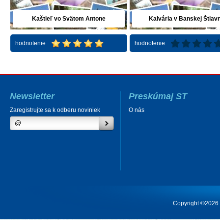
Kaštieľ vo Svätom Antone
Kalvária v Banskej Štiavn
hodnotenie
hodnotenie
Newsletter
Preskúmaj ST
Zaregistrujte sa k odberu noviniek
O nás
Copyright ©2026 Cr