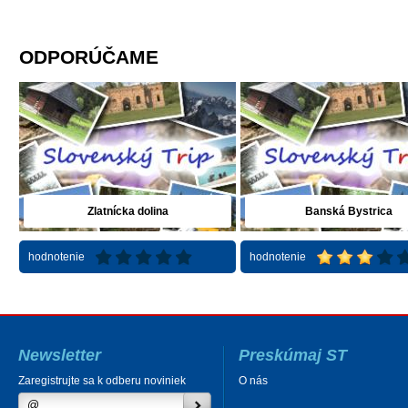
ODPORÚČAME
Zlatnícka dolina
Banská Bystrica
hodnotenie
hodnotenie
Newsletter
Preskúmaj ST
Zaregistrujte sa k odberu noviniek
O nás