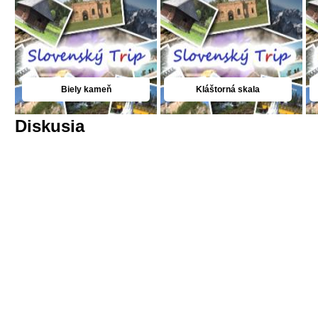
Biely kameň
Kláštorná skala
Diskusia