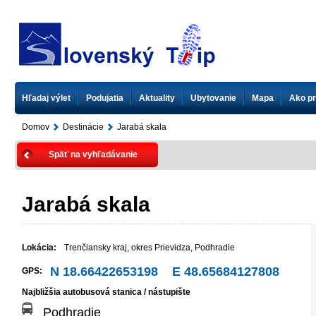
Hľadaj výlet
Podujatia
Aktuality
Ubytovanie
Mapa
Ako pr
Domov
Destinácie
Jarabá skala
Späť na vyhľadávanie
Jarabá skala
Lokácia:
Trenčiansky kraj
,
okres Prievidza
,
Podhradie
N 18.66422653198 E 48.65684127808
GPS:
Najbližšia autobusová stanica / nástupište
Podhradie