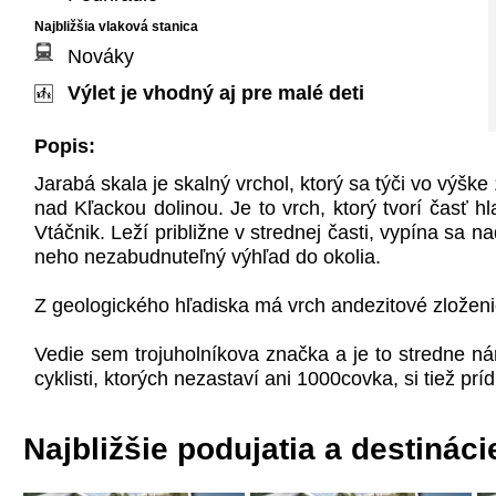
Najbližšia vlaková stanica
Nováky
Výlet je vhodný aj pre malé deti
Popis:
Jarabá skala je skalný vrchol, ktorý sa týči vo výš
nad Kľackou dolinou. Je to vrch, ktorý tvorí časť 
Vtáčnik. Leží približne v strednej časti, vypína sa 
neho nezabudnuteľný výhľad do okolia.
Z geologického hľadiska má vrch andezitové zložen
Vedie sem trojuholníkova značka a je to stredne nár
cyklisti, ktorých nezastaví ani 1000covka, si tiež prí
Najbližšie podujatia a destináci