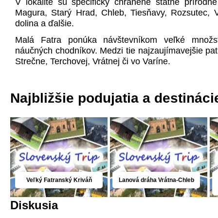
V lokalite sú špecificky chránené štátne prírodné
Magura, Starý Hrad, Chleb, Tiesňavy, Rozsutec, 
dolina a ďalšie.
Malá Fatra ponúka návštevníkom veľké množstv
náučných chodníkov. Medzi tie najzaujímavejšie patri
Strečne, Terchovej, Vrátnej či vo Varíne.
Najbližšie podujatia a destináci
Veľký Fatranský Kriváň
Lanová dráha Vrátna-Chleb
Diskusia