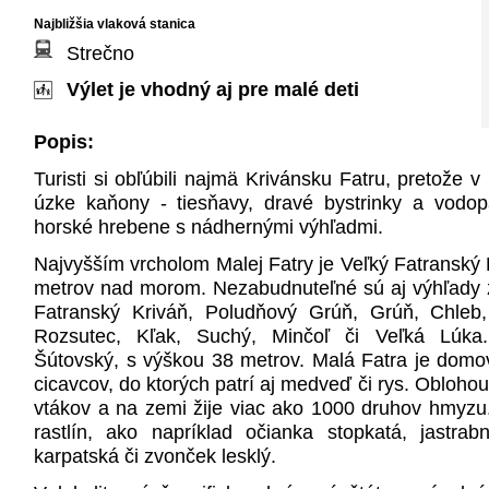
Najbližšia vlaková stanica
Strečno
Výlet je vhodný aj pre malé deti
Popis:
Turisti si obľúbili najmä Krivánsku Fatru, pretože 
úzke kaňony - tiesňavy, dravé bystrinky a vodop
horské hrebene s nádhernými výhľadmi.
Najvyšším vrcholom Malej Fatry je Veľký Fatranský 
metrov nad morom. Nezabudnuteľné sú aj výhľady z
Fatranský Kriváň, Poludňový Grúň, Grúň, Chleb
Rozsutec, Kľak, Suchý, Minčoľ či Veľká Lúka
Šútovský, s výškou 38 metrov. Malá Fatra je domo
cicavcov, do ktorých patrí aj medveď či rys. Obloh
vtákov a na zemi žije viac ako 1000 druhov hmyzu
rastlín, ako napríklad očianka stopkatá, jastrab
karpatská či zvonček lesklý.