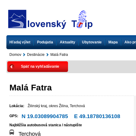
Hľadaj výlet
Podujatia
Aktuality
Ubytovanie
Mapa
Ako pr
Domov
Destinácie
Malá Fatra
Späť na vyhľadávanie
Malá Fatra
Lokácia:
Žilinský kraj
,
okres Žilina
,
Terchová
N 19.03089904785 E 49.18780136108
GPS:
Najbližšia autobusová stanica / nástupište
Terchová