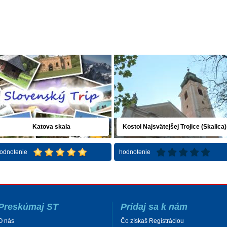
Katova skala
Kostol Najsvätejšej Trojice (Skalica)
odnotenie
hodnotenie
Preskúmaj ST
Pridaj sa k nám
O nás
Čo získaš Registráciou