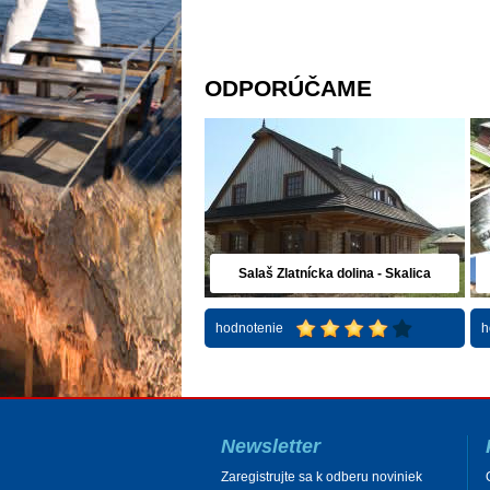
ODPORÚČAME
Salaš Zlatnícka dolina - Skalica
hodnotenie
h
Newsletter
Zaregistrujte sa k odberu noviniek