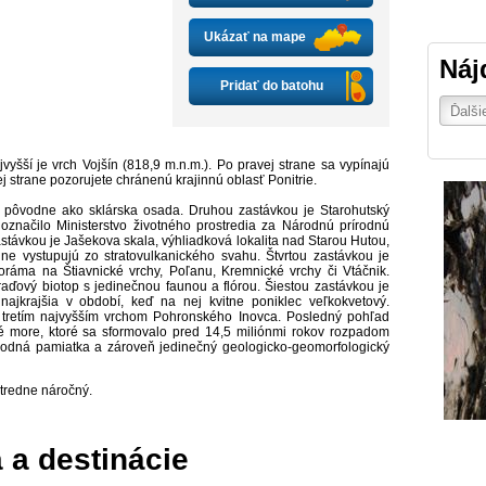
Ukázať na mape
Náj
Pridať do batohu
vyšší je vrch Vojšín (818,9 m.n.m.). Po pravej strane sa vypínajú
ej strane pozorujete chránenú krajinnú oblasť Ponitrie.
la pôvodne ako sklárska osada. Druhou zastávkou je Starohutský
označilo Ministerstvo životného prostredia za Národnú prírodnú
stávkou je Jašekova skala, výhliadková lokalita nad Starou Hutou,
dne vystupujú zo stratovulkanického svahu. Štvrtou zastávkou je
oráma na Štiavnické vrchy, Poľanu, Kremnické vrchy či Vtáčnik.
aďový biotop s jedinečnou faunou a flórou. Šiestou zastávkou je
 najkrajšia v období, keď na nej kvitne poniklec veľkokvetový.
e tretím najvyšším vrchom Pohronského Inovca. Posledný pohľad
more, ktoré sa sformovalo pred 14,5 miliónmi rokov rozpadom
írodná pamiatka a zároveň jedinečný geologicko-geomorfologický
stredne náročný.
a a destinácie