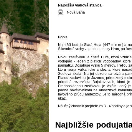
Najbližšia vlaková stanica
Nová Baňa
Popis:
Najnižší bod je Stará Huta (447 m.n.m.) a naj
Štiavnické vrchy za dolinou rieky Hron, po ľav
Prvou zastávkou je Stará Huta, ktorá vznik
vodopád - jeden z piatich vodopádov, ktoré 
pamiatku. Dosahuje výšku 5 metrov. Treťou za
ktorú tvoria vulkanické andezity, ktoré nápa
Sedlová skala. Na jej obzore sa otvára pan
Piatou zastávkou je Jazerec, prirodzený mokr
prírodná rezervácia Bujakov vrch, ktorá je
Predposlednou zastávkou je Vojšín, ktorý j
padne návštevníkom na andezitové kamenné 
lávového prúdu andezitov. Je to národná pr
úkaz.
Náučný chodník prejdete za 3 - 4 hodiny a je 
Najbližšie podujati