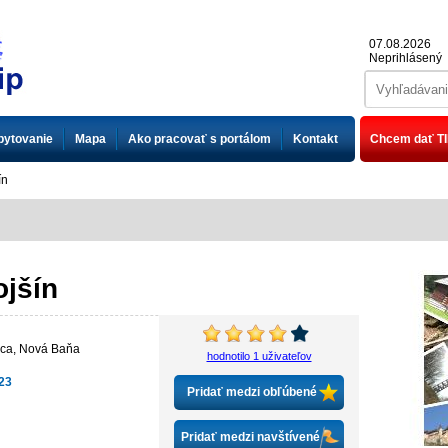
07.08.2026
Neprihlásený
bytovanie
Mapa
Ako pracovať s portálom
Kontakt
Chcem dať TI
ín
jšín
ica
,
Nová Baňa
hodnotilo 1 uživateľov
23
Pridať medzi obľúbené
Pridať medzi navštívené