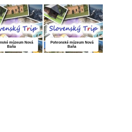
onské múzeum Nová
Pohronské múzeum Nová
Baňa
Baňa