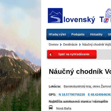
Hľadaj výlet
Podujatia
Aktuality
U
Domov
Destinácie
Náučný chodník Vojš
Späť na vyhľadávanie
Náučný chodník Vo
Lokácia:
Banskobystrický kraj
,
okres Žarnov
GPS:
N 18.57790756226 E 48.424064636
Najbližšia autobusová stanica / nástupište
Nová Baňa