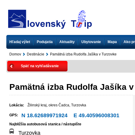
Hľadaj výlet
Podujatia
Aktuality
Ubytovanie
Mapa
Ako pr
Domov
Destinácie
Pamätná izba Rudolfa Jašíka v Turzovke
Späť na vyhľadávanie
Pamätná izba Rudolfa Jašíka v
Lokácia:
Žilinský kraj
,
okres Čadca
,
Turzovka
N 18.62689971924 E 49.40596008301
GPS:
Najbližšia autobusová stanica / nástupište
Turzovka