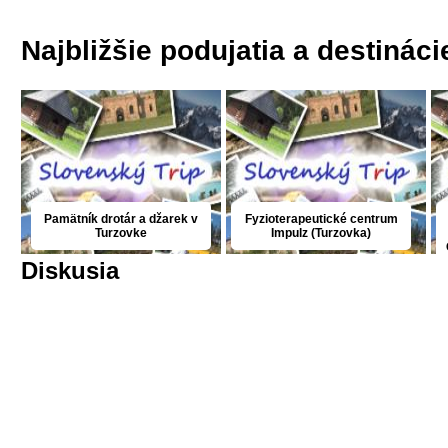
Najbližšie podujatia a destináci
Pamätník drotár a džarek v
Fyzioterapeutické centrum
Turzovke
Impulz (Turzovka)
Diskusia