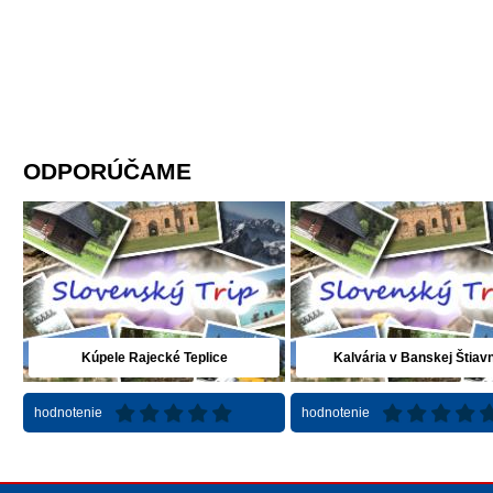
ODPORÚČAME
Kúpele Rajecké Teplice
Kalvária v Banskej Štiavn
hodnotenie
hodnotenie