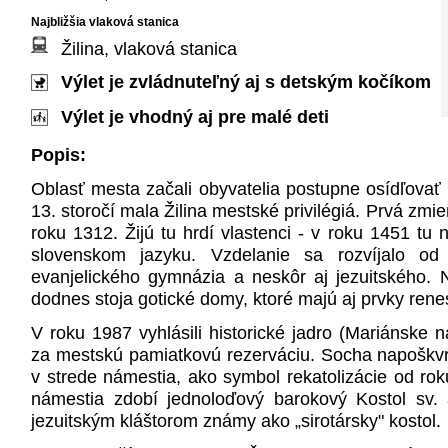
Najbližšia vlaková stanica
Žilina, vlaková stanica
Výlet je zvládnuteľný aj s detským kočíkom
Výlet je vhodný aj pre malé deti
Popis:
Oblasť mesta začali obyvatelia postupne osídľovať
13. storočí mala Žilina mestské privilégiá. Prvá zm
roku 1312. Žijú tu hrdí vlastenci - v roku 1451 tu 
slovenskom jazyku. Vzdelanie sa rozvíjalo od 
evanjelického gymnázia a neskôr aj jezuitského.
dodnes stoja gotické domy, ktoré majú aj prvky ren
V roku 1987 vyhlásili historické jadro (Mariánske n
za mestskú pamiatkovú rezerváciu. Socha napoškvr
v strede námestia, ako symbol rekatolizácie od ro
námestia zdobí jednoloďový barokový Kostol sv. 
jezuitským kláštorom známy ako „sirotársky" kostol.