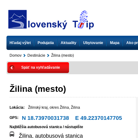
Hľadaj výlet
Podujatia
Aktuality
Ubytovanie
Mapa
Ako pr
Domov
Destinácie
Žilina (mesto)
Späť na vyhľadávanie
Žilina (mesto)
Lokácia:
Žilinský kraj
,
okres Žilina
,
Žilina
N 18.73970031738 E 49.22370147705
GPS:
Najbližšia autobusová stanica / nástupište
Žilina, autobusová stanica