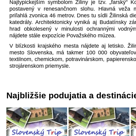
Najtypickejším symbolom Žiliny je tzv. „farský" Kos
postavený v renesančnom slohu. Hlavná veža 
priľahlá zvonica 46 metrov. Dnes tu sídli Žilinská d
katedrály. Architektonicky vyniká aj Budatínsky z
hrad obkolesený v minulosti ochrannými vodným
nájdete stále expozície Považského múzea.
V blízkosti krajského mesta nájdete aj letisko. Žil
mesto Slovenska, má takmer 100 000 obyvateľov,
textilnom, chemickom, potravinárskom, papierensk
strojárenskom priemysle.
Najbližšie podujatia a destináci