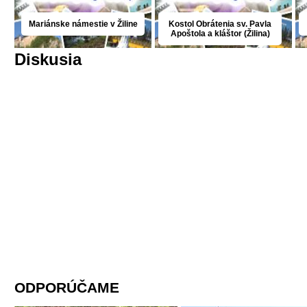
Mariánske námestie v Žiline
Kostol Obrátenia sv. Pavla
Apoštola a kláštor (Žilina)
Diskusia
ODPORÚČAME