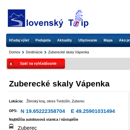
Hľadaj výlet
Podujatia
Aktuality
Ubytovanie
Mapa
Ako pr
Domov
Destinácie
Zuberecké skaly Vápenka
Späť na vyhľadávanie
Zuberecké skaly Vápenka
Lokácia:
Žilinský kraj
,
okres Tvrdošín
,
Zuberec
N 19.65222358704 E 49.25901031494
GPS:
Najbližšia autobusová stanica / nástupište
Zuberec