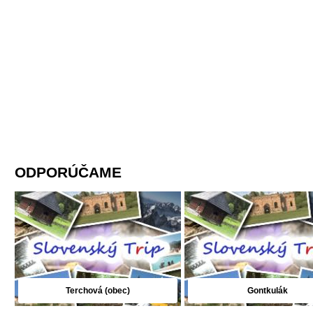
ODPORÚČAME
Terchová (obec)
Gontkulák