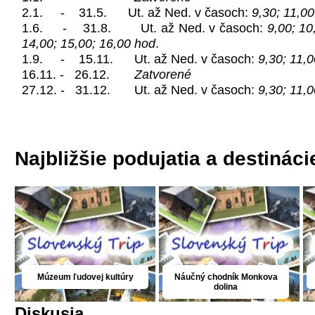
2.1. - 31.5. Ut. až Ned. v časoch:
9,30; 11,00
1.6. - 31.8.
Ut. až Ned. v časoch:
9,00; 10
14,00; 15,00; 16,00 hod
.
1.9. - 15.11.
Ut. až Ned. v časoch:
9,30; 11,0
16.11. - 26.12.
Zatvorené
27.12. - 31.12.
Ut. až Ned. v časoch:
9,30; 11,0
Najbližšie podujatia a destináci
Múzeum ľudovej kultúry
Náučný chodník Monkova
dolina
Diskusia