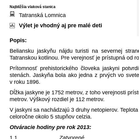
Najbližšia vlaková stanica
Tatranská Lomnica
Výlet je vhodný aj pre malé deti
Popis:
Beliansku jaskyňu nájdu turisti na severnej stra
Tatranskou kotlinou. Pre verejnosť je prístupná od r
Prítomnosť prehistorického človeka jaskyni potvrd
stenách. Jaskyňa bola ako jedna z prvých vo svete
v roku 1896.
Dĺžka jaskyne je 1752 metrov, z toho verejnosti prís
metrov.
Výškový rozdiel je 112 metrov.
V jaskyni sa nachádzajú 3 druhy netopierov. Teplota
celoročne okolo 5 stupňov celzia.
Otváracie hodiny pre rok 2013:
1.1.
Zatvorené