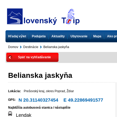
Hľadaj výlet
Podujatia
Aktuality
Ubytovanie
Mapa
Ako pr
Domov
Destinácie
Belianska jaskyňa
Späť na vyhľadávanie
Belianska jaskyňa
Lokácia:
Prešovský kraj
,
okres Poprad
,
Ždiar
N 20.31140327454 E 49.22869491577
GPS:
Najbližšia autobusová stanica / nástupište
Lendak