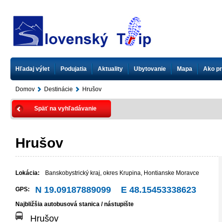
Hľadaj výlet
Podujatia
Aktuality
Ubytovanie
Mapa
Ako pr
Domov
Destinácie
Hrušov
Späť na vyhľadávanie
Hrušov
Lokácia:
Banskobystrický kraj
,
okres Krupina
,
Hontianske Moravce
N 19.09187889099 E 48.15453338623
GPS:
Najbližšia autobusová stanica / nástupište
Hrušov