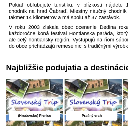
Pokiaľ obľubujete turistiku, v blízkosti nájdete 1
chodník na hrad Čabraď. Miestny náučný chodník 
takmer 14 kilometrov a má spolu až 37 zastávok.
V roku 2003 získala obec ocenenie Dedina rok
každoročne koná festival Hontianska paráda, ktorý
ale celý hontiansky región. Vystupujú na ňom súbo
do obce prichádzajú remeselníci s tradičnými výrob
Najbližšie podujatia a destináci
(Hrušovské) Pivnice
Prašný vrch