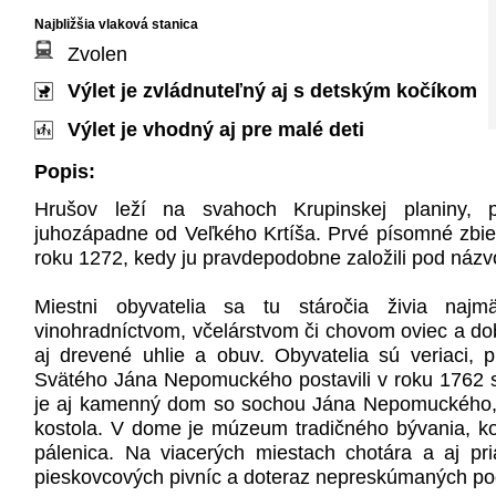
Najbližšia vlaková stanica
Zvolen
Výlet je zvládnuteľný aj s detským kočíkom
Výlet je vhodný aj pre malé deti
Popis:
Hrušov leží na svahoch Krupinskej planiny, pr
juhozápadne od Veľkého Krtíša. Prvé písomné zbie
roku 1272, kedy ju pravdepodobne založili pod náz
Miestni obyvatelia sa tu stáročia živia najm
vinohradníctvom, včelárstvom či chovom oviec a dob
aj drevené uhlie a obuv. Obyvatelia sú veriaci, p
Svätého Jána Nepomuckého postavili v roku 1762 sp
je aj kamenný dom so sochou Jána Nepomuckého,
kostola. V dome je múzeum tradičného bývania, k
pálenica. Na viacerých miestach chotára a aj pr
pieskovcových pivníc a doteraz nepreskúmaných p