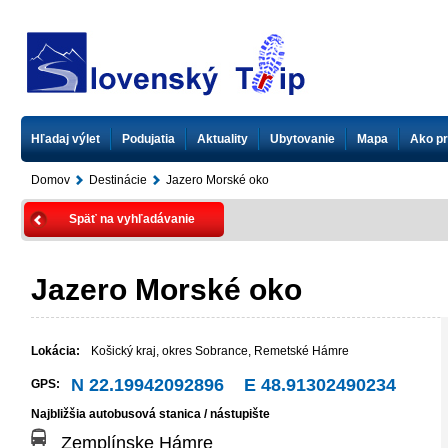
Hľadaj výlet
Podujatia
Aktuality
Ubytovanie
Mapa
Ako pr
Domov
Destinácie
Jazero Morské oko
Späť na vyhľadávanie
Jazero Morské oko
Lokácia:
Košický kraj
,
okres Sobrance
,
Remetské Hámre
N 22.19942092896 E 48.91302490234
GPS:
Najbližšia autobusová stanica / nástupište
Zemplínske Hámre