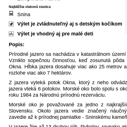
Najbližšia vlaková stanica
Snina
Výlet je zvládnuteľný aj s detským kočíkom
Výlet je vhodný aj pre malé deti
Popis:
Prírodné jazero sa nachádza v katastrálnom územ
Vzniklo sopečnou činnosťou, keď zosunutá pôda z
Okna. Hĺbka jazera dosahuje viac ako 25 metrov a
rozlohe viac ako 7 hektárov.
Z jazera vyteká potok Okna, ktorý z neho odvád
jazera vteká 6 potokov. Morské oko bolo spolu s oko
roku 1984 za Národnú prírodnú rezerváciu.
Morské oko je považované za jedno z najkrajšíc
Slovensku. Okolo jazera vedie značený náučný 
zavedie až k prírodnej pamiatke - Sninskému kameň
V jazere žije až 13 druhov rýb. Rybolov, rovnako ak