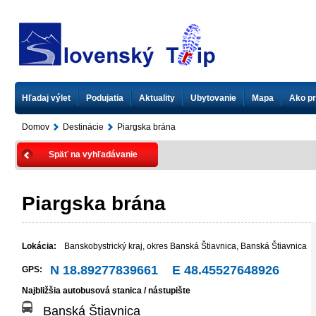
Hľadaj výlet
Podujatia
Aktuality
Ubytovanie
Mapa
Ako pr
Domov
Destinácie
Piargska brána
Späť na vyhľadávanie
Piargska brána
Lokácia:
Banskobystrický kraj
,
okres Banská Štiavnica
,
Banská Štiavnica
N 18.89277839661 E 48.45527648926
GPS:
Najbližšia autobusová stanica / nástupište
Banská Štiavnica