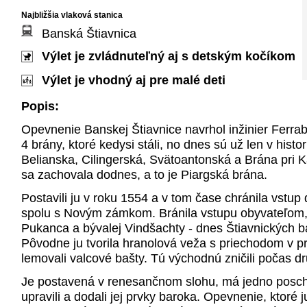
Najbližšia vlaková stanica
Banská Štiavnica
Výlet je zvládnuteľný aj s detským kočíkom
Výlet je vhodný aj pre malé deti
Popis:
Opevnenie Banskej Štiavnice navrhol inžinier Ferra
4 brány, ktoré kedysi stáli, no dnes sú už len v histo
Belianska, Cilingerská, Svätoantonská a Brána pri
sa zachovala dodnes, a to je Piargská brána.
Postavili ju v roku 1554 a v tom čase chránila vstup
spolu s Novým zámkom. Bránila vstupu obyvateľom, k
Pukanca a bývalej Vindšachty - dnes Štiavnických b
Pôvodne ju tvorila hranolová veža s priechodom v pr
lemovali valcové bašty. Tú východnú zničili počas dr
Je postavená v renesančnom slohu, má jedno poscho
upravili a dodali jej prvky baroka. Opevnenie, ktoré 