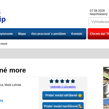
07.08.2026
Neprihlásený
bytovanie
Mapa
Ako pracovať s portálom
Kontakt
Chcem dať TI
 more
né more
ica
,
Malá Lehota
hodnotilo 0 uživateľov
Pridať medzi obľúbené
79
Pridať medzi navštívené