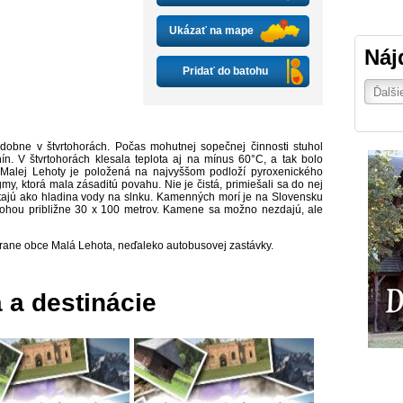
Ukázať na mape
Náj
Pridať do batohu
obne v štvrtohorách. Počas mohutnej sopečnej činnosti stuhol
nín. V štvrtohorách klesala teplota aj na mínus 60°C, a tak bolo
o Malej Lehoty je položená na najvyššom podloží pyroxenického
my, ktorá mala zásaditú povahu. Nie je čistá, primiešali sa do nej
etajú ako hladina vody na slnku. Kamenných morí je na Slovensku
ozlohou približne 30 x 100 metrov. Kamene sa možno nezdajú, ale
rane obce Malá Lehota, neďaleko autobusovej zastávky.
a a destinácie