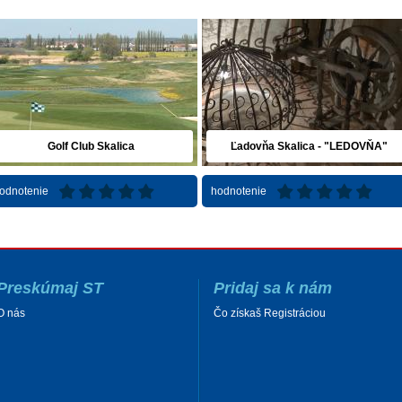
Golf Club Skalica
Ľadovňa Skalica - "LEDOVŇA"
odnotenie
hodnotenie
Preskúmaj ST
Pridaj sa k nám
O nás
Čo získaš Registráciou