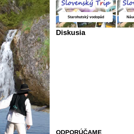
Starohutský vodopád
Náuč
Diskusia
ODPORÚČAME