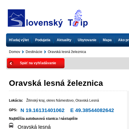
Hľadaj výlet
Podujatia
Aktuality
Ubytovanie
Mapa
Ako pr
Domov
Destinácie
Oravská lesná železnica
Späť na vyhľadávanie
Oravská lesná železnica
Lokácia:
Žilinský kraj
,
okres Námestovo
,
Oravská Lesná
N 19.16131401062 E 49.38544082642
GPS:
Najbližšia autobusová stanica / nástupište
Oravská lesná