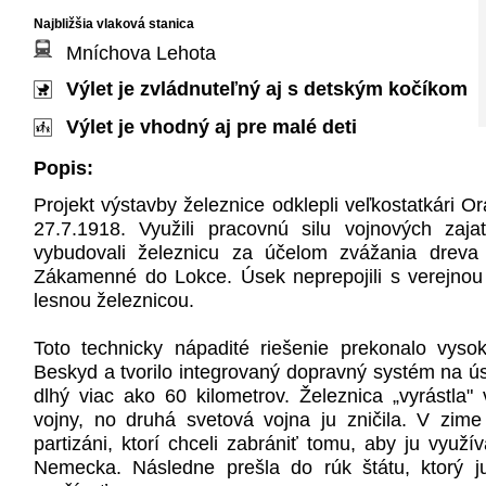
Najbližšia vlaková stanica
Mníchova Lehota
Výlet je zvládnuteľný aj s detským kočíkom
Výlet je vhodný aj pre malé deti
Popis:
Projekt výstavby železnice odklepli veľkostatkári
27.7.1918. Využili pracovnú silu vojnových zaja
vybudovali železnicu za účelom zvážania dreva
Zákamenné do Lokce. Úsek neprepojili s verejnou
lesnou železnicou.
Toto technicky nápadité riešenie prekonalo vyso
Beskyd a tvorilo integrovaný dopravný systém na ú
dlhý viac ako 60 kilometrov. Železnica „vyrástla"
vojny, no druhá svetová vojna ju zničila. V zime
partizáni, ktorí chceli zabrániť tomu, aby ju využív
Nemecka. Následne prešla do rúk štátu, ktorý 