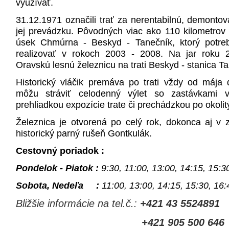
využívať.
31.12.1971 označili trať za nerentabilnú, demontoval
jej prevádzku. Pôvodných viac ako 110 kilometrov s
úsek Chmúrna - Beskyd - Tanečník, ktorý potreb
realizovať v rokoch 2003 - 2008. Na jar roku 20
Oravskú lesnú železnicu na trati Beskyd - stanica T
Historický vláčik premáva po trati vždy od mája 
môžu stráviť celodenný výlet so zastávkami 
prehliadkou expozície trate či prechádzkou po okolit
Železnica je otvorená po celý rok, dokonca aj v 
historický parný rušeň Gontkulák.
Cestovný poriadok :
Pondelok - Piatok :
9:30, 11:00, 13:00, 14:15, 15:
Sobota, Nedeľa :
11:00, 13:00, 14:15, 15:30, 16:
Bližšie informácie na tel.č.:
+421 43 5524891
+421 905 500 646