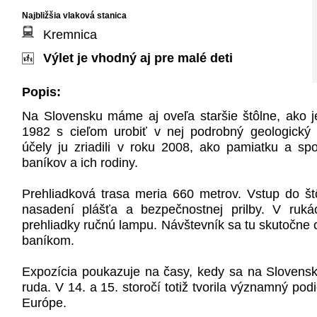
Najbližšia vlaková stanica
Kremnica
Výlet je vhodný aj pre malé deti
Popis:
Na Slovensku máme aj oveľa staršie štôlne, ako je 
1982 s cieľom urobiť v nej podrobný geologický
účely ju zriadili v roku 2008, ako pamiatku a s
baníkov a ich rodiny.
Prehliadková trasa meria 660 metrov. Vstup do št
nasadení plášťa a bezpečnostnej prilby. V ruk
prehliadky ručnú lampu. Návštevník sa tu skutočne c
baníkom.
Expozícia poukazuje na časy, kedy sa na Slovensku
ruda. V 14. a 15. storočí totiž tvorila významný po
Európe.