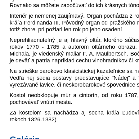
Rovnako sa môžete započúvať do ich krásnych tóno
Interiér je nemenej zaujímavý. Organ pochádza z r
kráľa Ferdinanda III. Pôvodný organ od pražského 
totiž zhorel pri požiari len rok po jeho osadení.
Neprehliadnuteľný je aj hlavný oltár, ktorého sú
rokov 1770 - 1785 a autorom oltárneho obrazu,
Michala, je viedenský maliar F. A. Maulbertsch. B
je deväť a patria napríklad cechu vinohradníkov či kr
Na strieške barokovo klasicistickej kazateľnice sa n
Vedľa nej sedia postavy predstavujúce "Nádej" a 
vyrezávané lavice, či neskorobarokové spovednice 
Kostol neobklopuje múr a cintorín, od roku 1787
pochovávať vnútri mesta.
Za kostolom sa nachádza aj socha kráľa Ľudovít
rokoch 1326-1382).