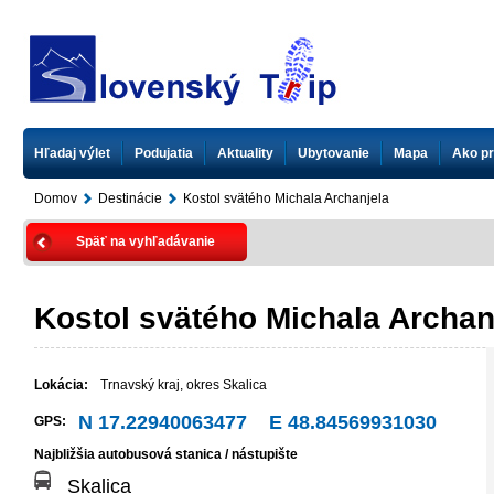
Hľadaj výlet
Podujatia
Aktuality
Ubytovanie
Mapa
Ako pr
Domov
Destinácie
Kostol svätého Michala Archanjela
Späť na vyhľadávanie
Kostol svätého Michala Archan
Lokácia:
Trnavský kraj
,
okres Skalica
N 17.22940063477 E 48.84569931030
GPS:
Najbližšia autobusová stanica / nástupište
Skalica