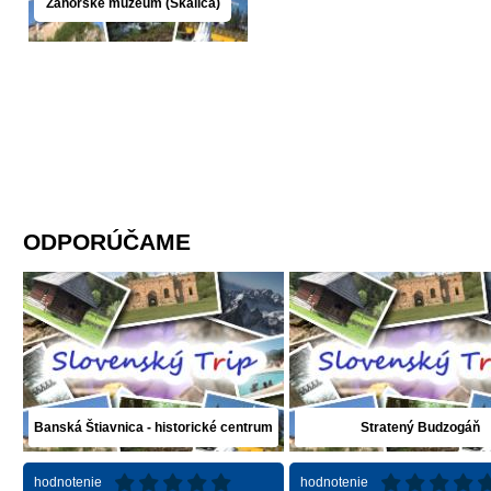
Záhorské múzeum (Skalica)
ODPORÚČAME
Banská Štiavnica - historické centrum
Stratený Budzogáň
hodnotenie
hodnotenie