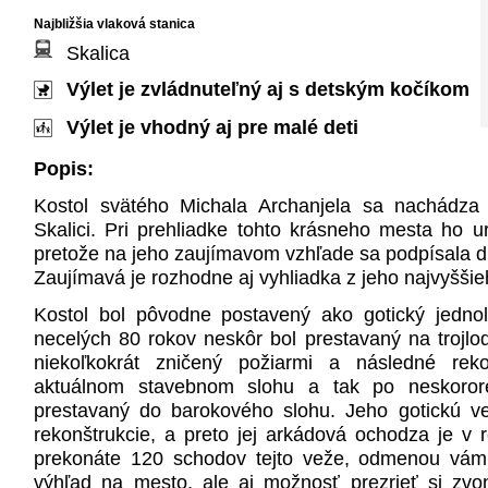
Najbližšia vlaková stanica
Skalica
Výlet je zvládnuteľný aj s detským kočíkom
Výlet je vhodný aj pre malé deti
Popis:
Kostol svätého Michala Archanjela sa nachádza
Skalici. Pri prehliadke tohto krásneho mesta ho u
pretože na jeho zaujímavom vzhľade sa podpísala dlh
Zaujímavá je rozhodne aj vyhliadka z jeho najvyššie
Kostol bol pôvodne postavený ako gotický jednol
necelých 80 rokov neskôr bol prestavaný na trojloď
niekoľkokrát zničený požiarmi a následné reko
aktuálnom stavebnom slohu a tak po neskoror
prestavaný do barokového slohu. Jeho gotickú ve
rekonštrukcie, a preto jej arkádová ochodza je v
prekonáte 120 schodov tejto veže, odmenou vám
výhľad na mesto, ale aj možnosť prezrieť si zvo