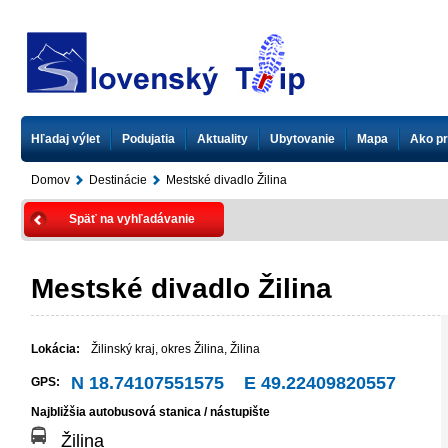
Hľadaj výlet
Podujatia
Aktuality
Ubytovanie
Mapa
Ako pr
Domov
Destinácie
Mestské divadlo Žilina
Späť na vyhľadávanie
Mestské divadlo Žilina
Lokácia:
Žilinský kraj
,
okres Žilina
,
Žilina
N 18.74107551575 E 49.22409820557
GPS:
Najbližšia autobusová stanica / nástupište
Žilina