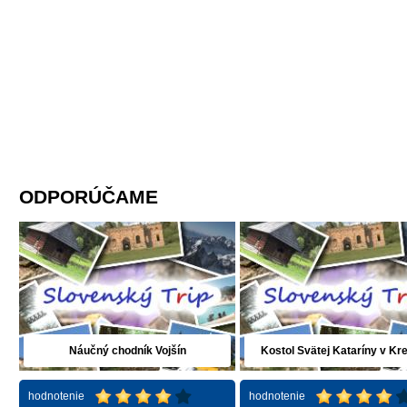
ODPORÚČAME
Náučný chodník Vojšín
Kostol Svätej Kataríny v Kr
hodnotenie
hodnotenie