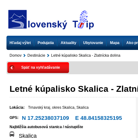
Hľadaj výlet
Podujatia
Aktuality
Ubytovanie
Mapa
Ako pr
Domov
Destinácie
Letné kúpalisko Skalica - Zlatnícka dolina
Späť na vyhľadávanie
Letné kúpalisko Skalica - Zlatn
Lokácia:
Trnavský kraj
,
okres Skalica
,
Skalica
N 17.25238037109 E 48.84158325195
GPS:
Najbližšia autobusová stanica / nástupište
Skalica