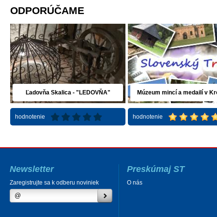
ODPORÚČAME
Ľadovňa Skalica - "LEDOVŇA"
Múzeum mincí a medailí v Kr
hodnotenie
hodnotenie
Newsletter
Preskúmaj ST
Zaregistrujte sa k odberu noviniek
O nás